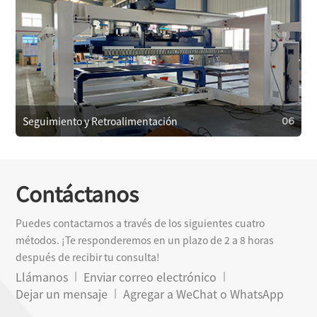
05
Mantenimiento y Cuidado
Proporcionamos mantenimiento regular para garantizar
un funcionamiento eficiente y prevenir fallos. En caso de
falla, ofrecemos servicios de reparación de emergencia
para minimizar el tiempo de inactividad.
Seguimiento y Retroalimentación
06
Contáctanos
06
Puedes contactarnos a través de los siguientes cuatro
Seguimiento y Retroalimentación
métodos. ¡Te responderemos en un plazo de 2 a 8 horas
Realizamos un seguimiento regular con los clientes para
después de recibir tu consulta!
obtener retroalimentación y resolver problemas,
Llámanos
Enviar correo electrónico
utilizándola para mejorar nuestros productos y servicios.
Dejar un mensaje
Agregar a WeChat o WhatsApp