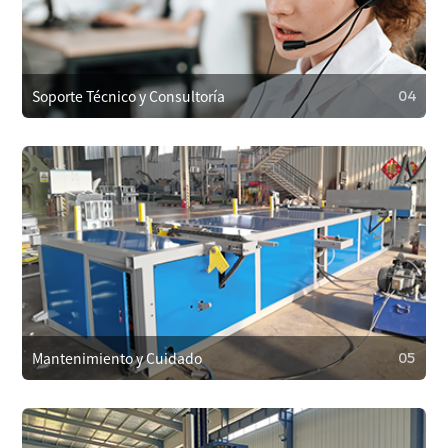
Proporcionamos capacitación a los operadores para
garantizar el uso correcto, reducir fallos y también
capacitación en mantenimiento y reparaciones menores
para prolongar la vida útil del equipo.
Soporte Técnico y Consultoría
04
04
Soporte Técnico y Consultoría
Los clientes pueden contactar con el soporte técnico en
cualquier momento por teléfono, correo electrónico o en
línea. Para problemas complejos, ofrecemos asistencia
remota o enviamos técnicos al sitio si es necesario.
Mantenimiento y Cuidado
05