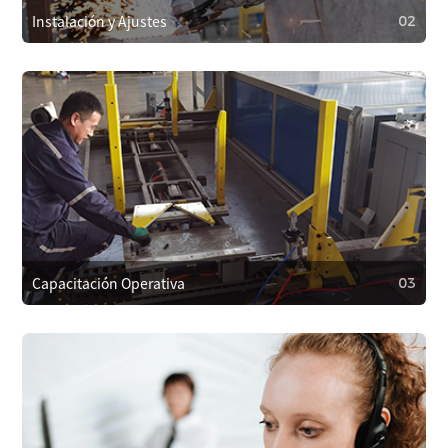
problemas rápidamente.
Instalación y Ajustes
02
02
Instalación y Ajustes
Nuestro equipo técnico instalará y ajustará el equipo en el
sitio para garantizar una configuración adecuada y un
funcionamiento sin problemas.
Capacitación Operativa
03
03
Capacitación Operativa