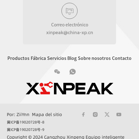
Correo electrónico
xinpeak@china-xp.cn
Productos
Fábrica
Servicios
Blog
Sobre nosotros
Contacto
Por: ZiiYnn
Mapa del sitio
冀ICP备19020728号-8
冀ICP备19020728号-9
Copyright © 2024 Cangzhou Xinpeng Equipo inteligente