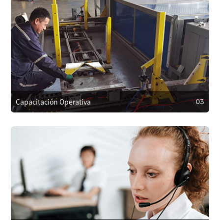
02
Instalación y Ajustes
Nuestro equipo técnico instalará y ajustará el equipo en el
sitio para garantizar una configuración adecuada y un
funcionamiento sin problemas.
Capacitación Operativa
03
03
Capacitación Operativa
Proporcionamos capacitación a los operadores para
garantizar el uso correcto, reducir fallos y también
capacitación en mantenimiento y reparaciones menores