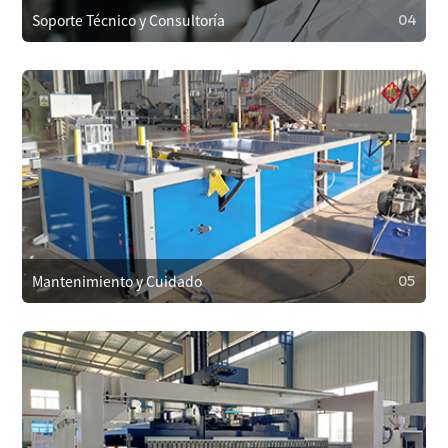
para prolongar la vida útil del equipo.
Soporte Técnico y Consultoría
04
04
Soporte Técnico y Consultoría
Los clientes pueden contactar con el soporte técnico en
cualquier momento por teléfono, correo electrónico o en
línea. Para problemas complejos, ofrecemos asistencia
remota o enviamos técnicos al sitio si es necesario.
Mantenimiento y Cuidado
05
05
Mantenimiento y Cuidado