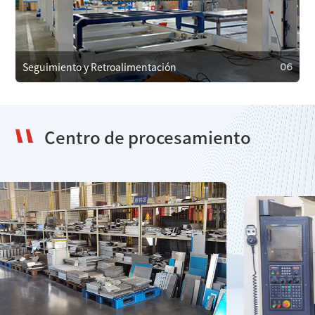
Proporcionamos mantenimiento regular para garantizar
un funcionamiento eficiente y prevenir fallos. En caso de
falla, ofrecemos servicios de reparación de emergencia
para minimizar el tiempo de inactividad.
Seguimiento y Retroalimentación
06
Centro de procesamiento
06
Seguimiento y Retroalimentación
Realizamos un seguimiento regular con los clientes para
obtener retroalimentación y resolver problemas,
utilizándola para mejorar nuestros productos y servicios.