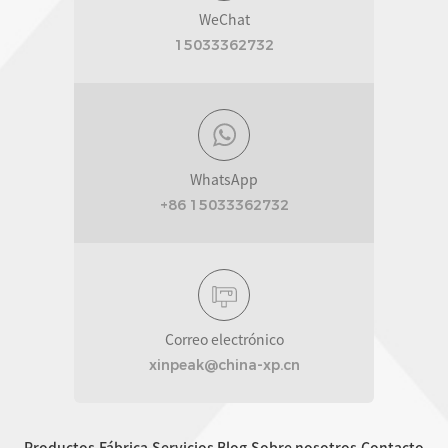
WeChat
15033362732
WhatsApp
+86 15033362732
Correo electrónico
xinpeak@china-xp.cn
Productos
Fábrica
Servicios
Blog
Sobre nosotros
Contacto