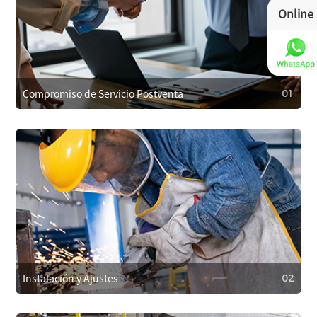
Online
Compromiso de Servicio Postventa
01
01
Compromiso de Servicio Postventa
Cubrimos los costos de reparación dentro de la garantía
por problemas de calidad y ofrecemos soporte al cliente
24/7. Respondemos en un plazo de 4 horas para resolver
problemas rápidamente.
Instalación y Ajustes
02