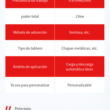
Frecuencia de trabajo
≤8Times/min
poder total
15kw
Método de adsorción
Ventosa, etc.
Tipo de tablero
Chapas metálicas, etc.
Carga y descarga
Ámbito de aplicación
automática láser.
Ya sea para personalizar
Personalizable
Principio