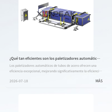
¿Qué tan eficientes son los paletizadores automáticos
de tubos de acero?
Los paletizadores automáticos de tubos de acero ofrecen una
eficiencia excepcional, mejorando significativamente la eficiencia
de producción, reduciendo los costos de mano de obra y
2026-07-18
MÁS
adaptándose a diversas necesidades de producción. Esto se
refleja en los siguientes aspectos: