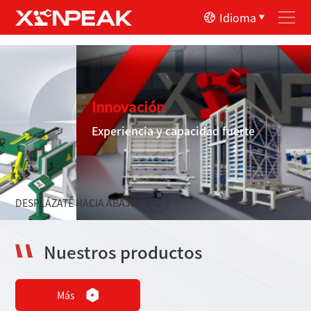
Idioma
Fabricación inteligente
Líder mundial en
Procesamiento de metal y automatización
DESPLÁZATE HACIA ABAJO
Nuestros productos
Más