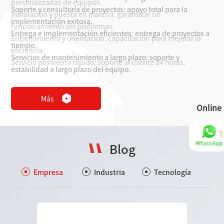
Soporte y consultoría de proyectos: apoyo total para la
implementación exitosa.
Entrega e implementación eficientes: entrega de proyectos a
tiempo.
Servicios de mantenimiento a largo plazo: soporte y
estabilidad a largo plazo del equipo.
Más
Online
Blog
Empresa
Industria
Tecnología