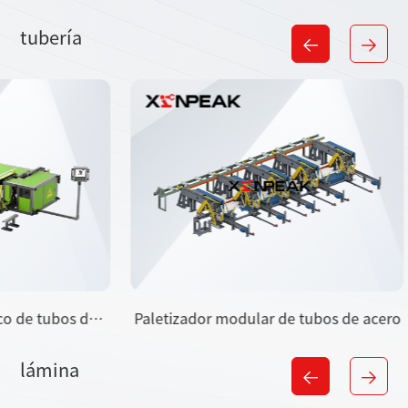
tubería
Paletizador modular de tubos de acero
Máquina co
t
lámina