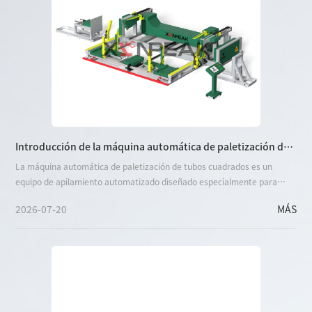
Introducción de la máquina automática de paletización de
tubos cuadrados
La máquina automática de paletización de tubos cuadrados es un
equipo de apilamiento automatizado diseñado especialmente para
materiales metálicos de tiras largas de tubos cuadrados
2026-07-20
MÁS