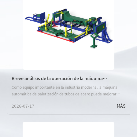
Breve análisis de la operación de la máquina
automática de paletización de tubos de acero
Como equipo importante en la industria moderna, la máquina
automática de paletización de tubos de acero puede mejorar
significativamente la eficiencia de paletización y reducir los
2026-07-17
MÁS
costos humanos.