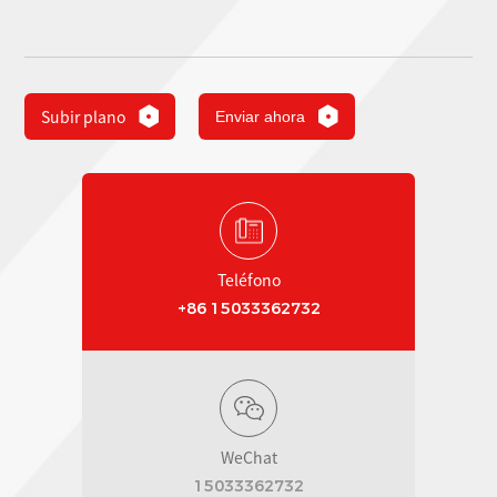
Subir plano
Enviar ahora
Teléfono
+86 15033362732
WeChat
15033362732