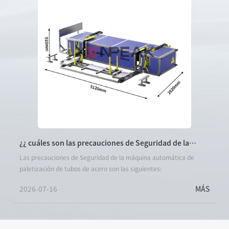
¿¿ cuáles son las precauciones de Seguridad de la
máquina automática de paletización de tubos de
Las precauciones de Seguridad de la máquina automática de
acero?
paletización de tubos de acero son las siguientes:
2026-07-16
MÁS